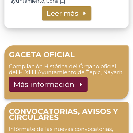
ayuntamiento, Cona [...]
Leer más
GACETA OFICIAL
Compilación Histórica del Órgano oficial
del H. XLIII Ayuntamiento de Tepic, Nayarit
Más información
CONVOCATORIAS, AVISOS Y
CIRCULARES
Infórmate de las nuevas convocatorias,