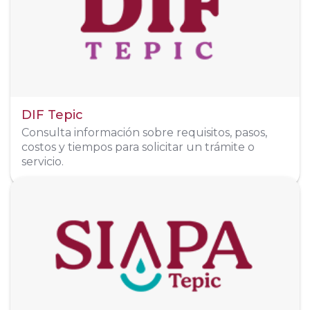
Sitio Web
www.dif.tepic.gob.mx
Teléfono
311 219 6745
Redes Sociales
DIF Tepic
Organigrama
Consulta información sobre requisitos, pasos,
costos y tiempos para solicitar un trámite o
servicio.
Dirección
Gustavo Baz #67, col. Fray Junípero Serra, 63195 Tepic, Nay.
Sitio Web
www.siapa.tepic.gob.mx/
Conmutador - 311 211 8770
311 133 1135
Reportes - 311 133 3444
Whatsapp - 311 230 5452