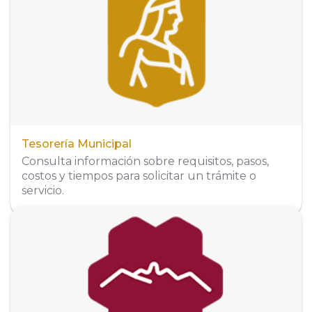
63000, Tepic, Nayarit, México
Organigrama
Tesorería Municipal
Consulta información sobre requisitos, pasos,
costos y tiempos para solicitar un trámite o
servicio.
Dirección
Praxedis Guerrero #210, esquina con calle
Amado Nervo, colonia Emiliano Zapata.
Teléfono
311 257 0262