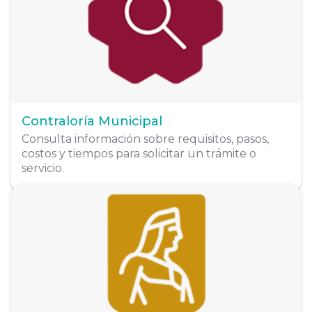
contraloria.tepic.gob.mx
Organigrama
Contraloría Municipal
Consulta información sobre requisitos, pasos,
costos y tiempos para solicitar un trámite o
servicio.
Dirección
Puebla No. 218 Norte, Colonia Centro, C.P.
63000, Tepic, Nayarit, México
Organigrama