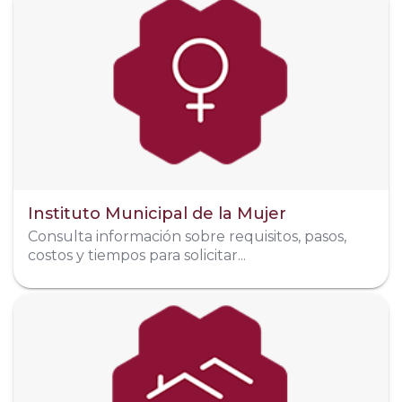
Dirección
Luis G Urbina esq. Tacubaya, col. Ado. Nervo
Teléfono
311 160 4002
Organigrama
Instituto Municipal de la Mujer
Consulta información sobre requisitos, pasos,
costos y tiempos para solicitar...
Dirección
Av. Revolución Social #301 colonia Menchaca
Teléfono
311 466 2918