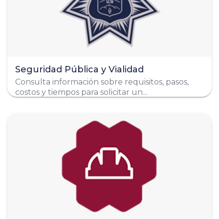
311 378 9073
311 378 9078
311 378 9077
Redes Sociales
Organigrama
Seguridad Pública y Vialidad
Consulta información sobre requisitos, pasos,
costos y tiempos para solicitar un...
Dirección
Mallorca #60 Fracc. Ciudad del Valle
\
Organigrama