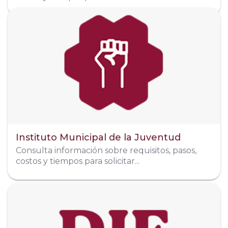
Dirección
Amado Nervo Pte. #18 Col. Centro tercer piso
Télefono
311 169 3151
Organigrama
Instituto Municipal de la Juventud
Consulta información sobre requisitos, pasos,
costos y tiempos para solicitar...
Dirección
Boulevard Luis Donaldo Colosio #1094 Fracc. Jacarandas. C.P.:
63175 Tepic, Nayarit.