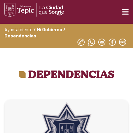
Ayuntamiento
/ Mi Gobierno /
Dependencias
DEPENDENCIAS
Dirección
Boulevard Topacio 1055, Fraccionamiento
Olimpo, 63176 Tepic, Nay.
Teléfonos