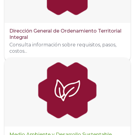
Organigrama
Dirección General de Ordenamiento Territorial
Integral
Consulta información sobre requisitos, pasos,
costos...
Dirección
Av. Allende #195 pte. Segundo piso esquina
con Querétaro, Colonia centro.
Teléfono
311 391 8385
Redes Sociales
Organigrama
Medio Ambiente y Desarrollo Sustentable